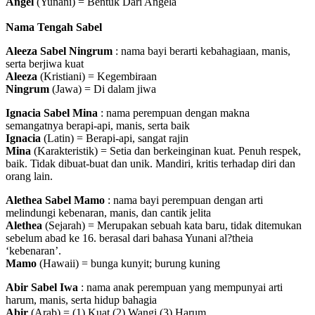
Angel
(Yunani) = Bentuk Dari Angela
Nama Tengah Sabel
Aleeza Sabel Ningrum
: nama bayi berarti kebahagiaan, manis,
serta berjiwa kuat
Aleeza
(Kristiani) = Kegembiraan
Ningrum
(Jawa) = Di dalam jiwa
Ignacia Sabel Mina
: nama perempuan dengan makna
semangatnya berapi-api, manis, serta baik
Ignacia
(Latin) = Berapi-api, sangat rajin
Mina
(Karakteristik) = Setia dan berkeinginan kuat. Penuh respek,
baik. Tidak dibuat-buat dan unik. Mandiri, kritis terhadap diri dan
orang lain.
Alethea Sabel Mamo
: nama bayi perempuan dengan arti
melindungi kebenaran, manis, dan cantik jelita
Alethea
(Sejarah) = Merupakan sebuah kata baru, tidak ditemukan
sebelum abad ke 16. berasal dari bahasa Yunani al?theia
‘kebenaran’.
Mamo
(Hawaii) = bunga kunyit; burung kuning
Abir Sabel Iwa
: nama anak perempuan yang mempunyai arti
harum, manis, serta hidup bahagia
Abir
(Arab) = (1) Kuat (2) Wangi (3) Harum