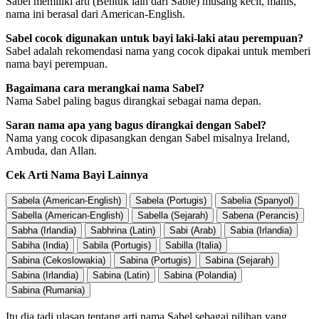
Sabel memiliki arti (Bentuk lain dari Sable) musang kecil, manis,
nama ini berasal dari American-English.
Sabel cocok digunakan untuk bayi laki-laki atau perempuan?
Sabel adalah rekomendasi nama yang cocok dipakai untuk memberi
nama bayi perempuan.
Bagaimana cara merangkai nama Sabel?
Nama Sabel paling bagus dirangkai sebagai nama depan.
Saran nama apa yang bagus dirangkai dengan Sabel?
Nama yang cocok dipasangkan dengan Sabel misalnya Ireland,
Ambuda, dan Allan.
Cek Arti Nama Bayi Lainnya
Sabela (American-English)
Sabela (Portugis)
Sabelia (Spanyol)
Sabella (American-English)
Sabella (Sejarah)
Sabena (Perancis)
Sabha (Irlandia)
Sabhrina (Latin)
Sabi (Arab)
Sabia (Irlandia)
Sabiha (India)
Sabila (Portugis)
Sabilla (Italia)
Sabina (Cekoslowakia)
Sabina (Portugis)
Sabina (Sejarah)
Sabina (Irlandia)
Sabina (Latin)
Sabina (Polandia)
Sabina (Rumania)
Itu dia tadi ulasan tentang arti nama Sabel sebagai pilihan yang