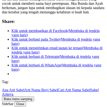
cocok untuk memberi nama bayi perempuan. Jika Bunda dan Ayah
berkenan, jangan lupa untuk membagikan ulasan ini kepada saudara
dan kerabat yang tengah menunggu kelahiran si buah hati.
Share:
Klik untuk membagikan di Facebook(Membuka di jendela
yang baru)
Klik untuk berbagi pada Twitter(Membuka di jendela yang
baru)
Klik untuk mengirimkan email tautan ke teman(Membuka di
jendela yang baru)
Klik untuk berbagi di Telegram(Membuka di jendela yang
baru)
Klik untuk berbagi di WhatsApp(Membuka di jendela yang
baru)
Tag:
Apa Arti Sabel
Arti Nama Bayi Sabel
Cari Arti Nama Sabel
Sabel
Artinya
Buka menu samping
Sidebar
Close