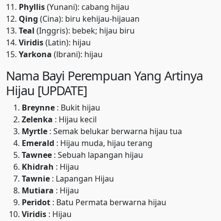
11.
Phyllis
(Yunani): cabang hijau
12.
Qing
(Cina): biru kehijau-hijauan
13.
Teal
(Inggris): bebek; hijau biru
14.
Viridis
(Latin): hijau
15.
Yarkona
(lbrani): hijau
Nama Bayi Perempuan Yang Artinya
Hijau [UPDATE]
Breynne
: Bukit hijau
Zelenka
: Hijau kecil
Myrtle
: Semak belukar berwarna hijau tua
Emerald
: Hijau muda, hijau terang
Tawnee
: Sebuah lapangan hijau
Khidrah
: Hijau
Tawnie
: Lapangan Hijau
Mutiara
: Hijau
Peridot
: Batu Permata berwarna hijau
Viridis
: Hijau