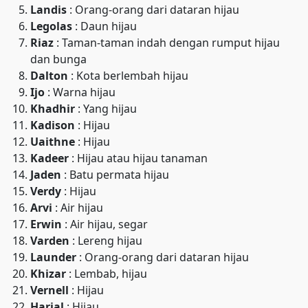
Landis
: Orang-orang dari dataran hijau
Legolas
: Daun hijau
Riaz
: Taman-taman indah dengan rumput hijau
dan bunga
Dalton
: Kota berlembah hijau
Ijo
: Warna hijau
Khadhir
: Yang hijau
Kadison
: Hijau
Uaithne
: Hijau
Kadeer
: Hijau atau hijau tanaman
Jaden
: Batu permata hijau
Verdy
: Hijau
Arvi
: Air hijau
Erwin
: Air hijau, segar
Varden
: Lereng hijau
Launder
: Orang-orang dari dataran hijau
Khizar
: Lembab, hijau
Vernell
: Hijau
Harial
: Hijau