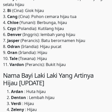
selalu hijau
2.
Bi
(Cina): Giok hijau
3.
Cang
(Cina): Pohon cemara hijau tua
4.
Chloe
(Yunani): Berbunga, hijau
5.
Czyz
(Polandia): Kutilang hijau
6.
Denver
(Inggris): lembah yang hijau
7.
Jasper
(Perancis): Batu berornamen hijau
8.
Odran
(Irlandia): Hijau pucat
9.
Oran
(Irlandia): Hijau
10.
Tale
(Tswana): Hijau
11.
Vardon
(Perancis): Bukit hijau
Nama Bayi Laki Laki Yang Artinya
Hijau [UPDATE]
Ardan
: Huta hijau
Denton
: Lembah hijau
Verdi
: Hijau
Zeleny
: Hijau