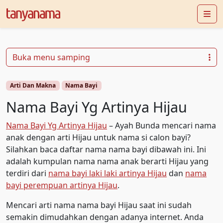
Me
Buka menu samping
Arti Dan Makna
Nama Bayi
Nama Bayi Yg Artinya Hijau
Nama Bayi Yg Artinya Hijau
– Ayah Bunda mencari nama
anak dengan arti Hijau untuk nama si calon bayi?
Silahkan baca daftar nama nama bayi dibawah ini. Ini
adalah kumpulan nama nama anak berarti Hijau yang
terdiri dari
nama bayi laki laki artinya Hijau
dan
nama
bayi perempuan artinya Hijau
.
Mencari arti nama nama bayi Hijau saat ini sudah
semakin dimudahkan dengan adanya internet. Anda