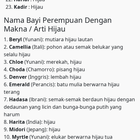
Kadir
: Hijau
Nama Bayi Perempuan Dengan
Makna / Arti Hijau
1.
Beryl
(Yunani): mutiara hijau lautan
2.
Camellia
(Itali): pohon atau semak belukar yang
selalu hijau
3.
Chloe
(Yunani): merekah, hijau
4.
Choda
(Chamorro): pisang hijau
5.
Denver
(Inggris): lembah hijau
6.
Emerald
(Perancis): batu mulia berwarna hijau
terang
7.
Hadasa
(lbrani): semak-semak berdaun hijau dengan
dedaunan yang licin dan bunga-bunga putih yang
harum
8.
Harita
(India): hijau
9.
Midori
(Jepang): hijau
10.
Myrtle
(Yunani): elukar berwarna hijau tua